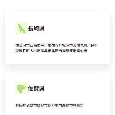
長崎県
佐世保市
西海市
平戸市
佐々町
松浦市
波佐見町
川棚町
東彼杵町
大村市
諫早市
島原市
南島原市
雲仙市
佐賀県
有田町
武雄市
嬉野市
伊万里市
鹿島市
杵島郡