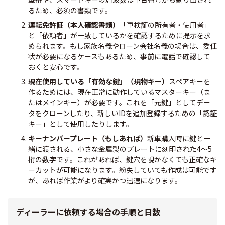
るため、必須の書類です。
運転免許証（本人確認書類）
「車検証の所有者・使用者」
と「依頼者」が一致しているかを確認するために提示を求
められます。もし家族名義やローン会社名義の場合は、委任
状が必要になるケースもあるため、事前に電話で確認して
おくと安心です。
現在使用している「有効な鍵」（現物キー）
スペアキーを
作るためには、現在正常に動作しているマスターキー（ま
たはメインキー）が必要です。これを「元鍵」としてデー
タをクローンしたり、新しいIDを追加登録するための「認証
キー」として使用したりします。
キーナンバープレート（もしあれば）
新車購入時に鍵と一
緒に渡される、小さな金属製のプレートに刻印された4〜5
桁の数字です。これがあれば、鍵穴を覗かなくても正確なキ
ーカットが可能になります。紛失していても作成は可能です
が、あれば作業がより確実かつ迅速になります。
ディーラーに依頼する場合の手順と日数