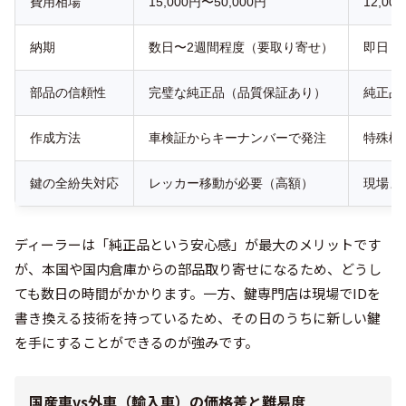
費用相場
15,000円〜50,000円
12,00
納期
数日〜2週間程度（要取り寄せ）
即日（
部品の信頼性
完璧な純正品（品質保証あり）
純正品
作成方法
車検証からキーナンバーで発注
特殊機
鍵の全紛失対応
レッカー移動が必要（高額）
現場ま
ディーラーは「純正品という安心感」が最大のメリットです
が、本国や国内倉庫からの部品取り寄せになるため、どうし
ても数日の時間がかかります。一方、鍵専門店は現場でIDを
書き換える技術を持っているため、その日のうちに新しい鍵
を手にすることができるのが強みです。
国産車vs外車（輸入車）の価格差と難易度