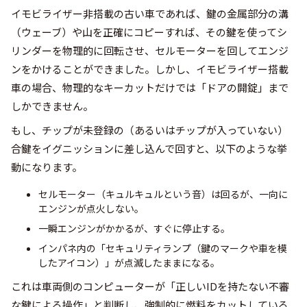
イモビライザー非搭載の古い車であれば、鍵の金属部分の溝
（ウェーブ）や山を正確にコピーすれば、その鍵を使ってシ
リンダーを物理的に回転させ、セルモーターを回してエンジ
ンをかけることができました。しかし、イモビライザー搭載
車の場合、物理的なキーカットだけでは「ドアの開錠」まで
しかできません。
もし、チップが未登録の（あるいはチップが入っていない）
合鍵をイグニッションに差し込んで回すと、以下のような挙
動になります。
セルモーター（キュルキュルという音）は回るが、一向に
エンジンが点火しない。
一瞬エンジンがかかるが、すぐに停止する。
インパネ内の「セキュリティランプ（鍵のマークや車を模
したアイコン）」が点滅したままになる。
これは車両側のコンピューターが「正しいIDを持たない不審
な鍵による操作」と判断し、強制的に燃料をカットしている