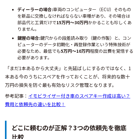
ディーラーの場合:
車両のコンピューター（ECU）そのもの
を新品に交換しなければならない車種があり、その場合は
部品代と工賃だけで
15万円〜30万円
かかることも珍しくあ
りません。
鍵屋の場合:
鍵穴からの段差読み取り（鍵の作製）と、コン
ピューターのデータ初期化・再登録作業という特殊技術が
必要なため、最低でも
5万円〜10万円
程度の出費を覚悟する
必要があります。
「まだ1本あるから大丈夫」と先延ばしにするのではなく、1
本ある今のうちにスペアを作っておくことが、将来的な数十
万円の損失を防ぐ最も有効なリスク管理となります。
参考記事：
イモビライザー付き車のスペアキー作成は高い？
費用と依頼先の違いを比較！
どこに頼むのが正解？3つの依頼先を徹底
比較