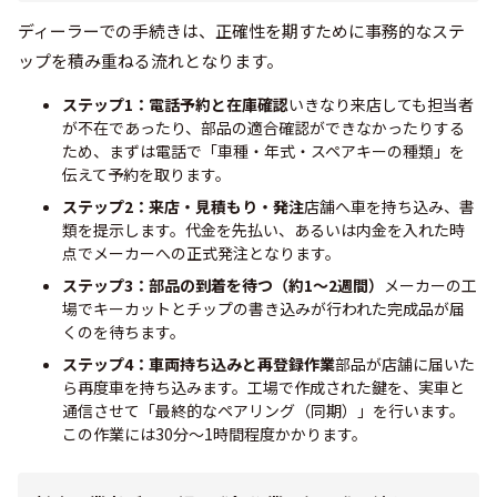
ディーラーでの手続きは、正確性を期すために事務的なステ
ップを積み重ねる流れとなります。
ステップ1：電話予約と在庫確認
いきなり来店しても担当者
が不在であったり、部品の適合確認ができなかったりする
ため、まずは電話で「車種・年式・スペアキーの種類」を
伝えて予約を取ります。
ステップ2：来店・見積もり・発注
店舗へ車を持ち込み、書
類を提示します。代金を先払い、あるいは内金を入れた時
点でメーカーへの正式発注となります。
ステップ3：部品の到着を待つ（約1〜2週間）
メーカーの工
場でキーカットとチップの書き込みが行われた完成品が届
くのを待ちます。
ステップ4：車両持ち込みと再登録作業
部品が店舗に届いた
ら再度車を持ち込みます。工場で作成された鍵を、実車と
通信させて「最終的なペアリング（同期）」を行います。
この作業には30分〜1時間程度かかります。