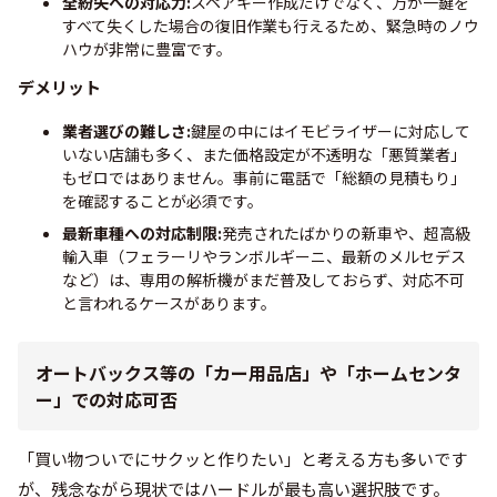
全紛失への対応力:
スペアキー作成だけでなく、万が一鍵を
すべて失くした場合の復旧作業も行えるため、緊急時のノウ
ハウが非常に豊富です。
デメリット
業者選びの難しさ:
鍵屋の中にはイモビライザーに対応して
いない店舗も多く、また価格設定が不透明な「悪質業者」
もゼロではありません。事前に電話で「総額の見積もり」
を確認することが必須です。
最新車種への対応制限:
発売されたばかりの新車や、超高級
輸入車（フェラーリやランボルギーニ、最新のメルセデス
など）は、専用の解析機がまだ普及しておらず、対応不可
と言われるケースがあります。
オートバックス等の「カー用品店」や「ホームセンタ
ー」での対応可否
「買い物ついでにサクッと作りたい」と考える方も多いです
が、残念ながら現状ではハードルが最も高い選択肢です。