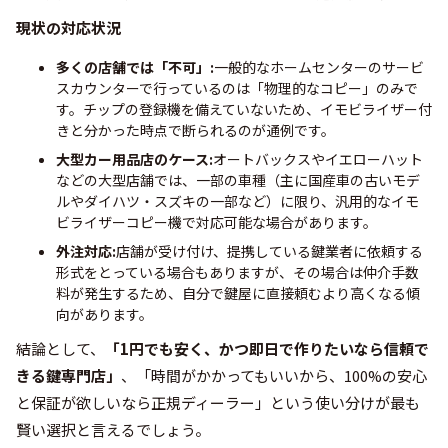
現状の対応状況
多くの店舗では「不可」:
一般的なホームセンターのサービ
スカウンターで行っているのは「物理的なコピー」のみで
す。チップの登録機を備えていないため、イモビライザー付
きと分かった時点で断られるのが通例です。
大型カー用品店のケース:
オートバックスやイエローハット
などの大型店舗では、一部の車種（主に国産車の古いモデ
ルやダイハツ・スズキの一部など）に限り、汎用的なイモ
ビライザーコピー機で対応可能な場合があります。
外注対応:
店舗が受け付け、提携している鍵業者に依頼する
形式をとっている場合もありますが、その場合は仲介手数
料が発生するため、自分で鍵屋に直接頼むより高くなる傾
向があります。
結論として、
「1円でも安く、かつ即日で作りたいなら信頼で
きる鍵専門店」
、「時間がかかってもいいから、100%の安心
と保証が欲しいなら正規ディーラー」という使い分けが最も
賢い選択と言えるでしょう。