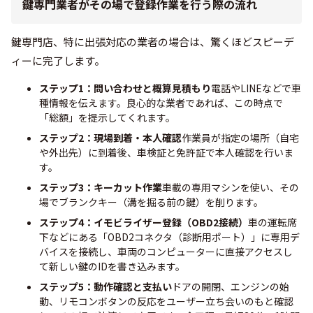
鍵専門業者がその場で登録作業を行う際の流れ
鍵専門店、特に出張対応の業者の場合は、驚くほどスピーデ
ィーに完了します。
ステップ1：問い合わせと概算見積もり
電話やLINEなどで車
種情報を伝えます。良心的な業者であれば、この時点で
「総額」を提示してくれます。
ステップ2：現場到着・本人確認
作業員が指定の場所（自宅
や外出先）に到着後、車検証と免許証で本人確認を行いま
す。
ステップ3：キーカット作業
車載の専用マシンを使い、その
場でブランクキー（溝を掘る前の鍵）を削ります。
ステップ4：イモビライザー登録（OBD2接続）
車の運転席
下などにある「OBD2コネクタ（診断用ポート）」に専用デ
バイスを接続し、車両のコンピューターに直接アクセスし
て新しい鍵のIDを書き込みます。
ステップ5：動作確認と支払い
ドアの開閉、エンジンの始
動、リモコンボタンの反応をユーザー立ち会いのもと確認