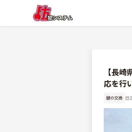
【長崎
応を行
鍵の交換
2