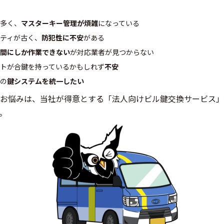
多く、
マスターキー管理が煩雑
になっている
ティが古く、
防犯性に不安
がある
間にしか作業できない
が対応業者が見つからない
トが合鍵を持っているかもしれず
不安
の
鍵システムを統一したい
お悩みは、当社が得意とする「法人向けビル鍵交換サービス」
。