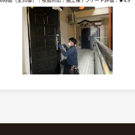
6時間（全30扉）｜夜間対応｜施工後アンケート評価：★4.9