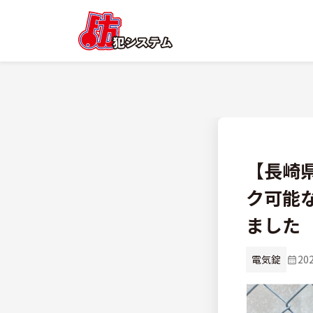
【長崎
ク可能
ました
電気錠
20