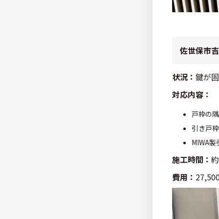
佐世保市吉
状況：
鍵が固
対応内容：
戸枠の隅
引き戸枠
MIWA
施工時間：
約
費用：
27,5