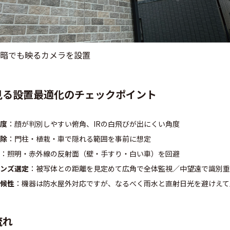
暗でも映るカメラを設置
見る設置最適化のチェックポイント
度
：顔が判別しやすい俯角、IRの白飛びが出にくい角度
除
：門柱・植栽・車で隠れる範囲を事前に想定
：照明・赤外線の反射面（壁・手すり・白い車）を回避
ンズ選定
：被写体との距離を見定めて広角で全体監視／中望遠で識別重
候性
：機器は防水屋外対応ですが、なるべく雨水と直射日光を避けえて
流れ