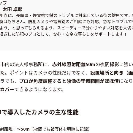
ッフ
太田 卓郎
拠点に、長崎県・佐賀県で鍵のトラブルに対応している街の鍵屋です。
換はもちろん、防犯カメラや電気錠のご相談にも対応。急なトラブルで
よう」と思ってもらえるよう、スピーディーで分かりやすい対応を大切
根ざした防犯のプロとして、安心・安全な暮らしをサポートします！
市内の法人様事務所に、
赤外線照射距離50m
の夜間撮影に強
た。ポイントはカメラの性能だけでなく、
設置場所と向き（画
ラでも、
プロが角度調整すると映像の守備範囲がほぼ倍
になり
カバー
できるようになります。
市で導入したカメラの主な性能
射距離：
〜50m
（夜間でも被写体を明瞭に記録）