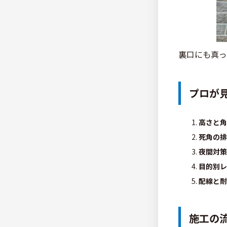
裏口にも真っ
プロが
高さと角
死角の排
夜間対策
目的別レ
配線と耐
施工の